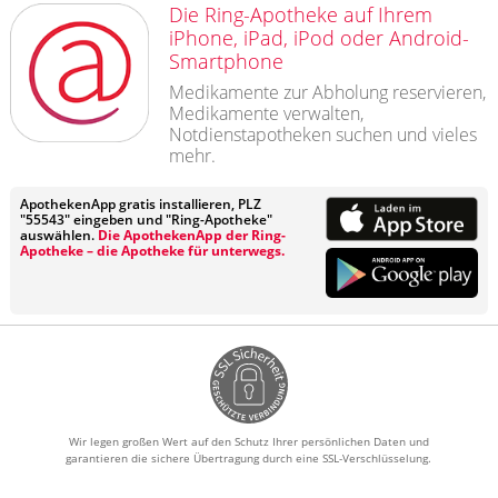
Die Ring-Apotheke auf Ihrem
iPhone, iPad, iPod oder Android-
Smartphone
Medikamente zur Abholung reservieren,
Medikamente verwalten,
Notdienstapotheken suchen und vieles
mehr.
ApothekenApp gratis installieren, PLZ
"55543" eingeben und "Ring-Apotheke"
auswählen.
Die ApothekenApp der Ring-
Apotheke – die Apotheke für unterwegs.
Wir legen großen Wert auf den Schutz Ihrer persönlichen Daten und
garantieren die sichere Übertragung durch eine SSL-Verschlüsselung.