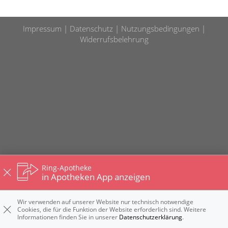
Impressum
Datenschutz
Nutzungsbedingungen
Widerrufsbelehrung
Ring-Apotheke
in Apotheken App anzeigen
Wir verwenden auf unserer Website nur technisch notwendige
Cookies, die für die Funktion der Website erforderlich sind. Weitere
Informationen finden Sie in unserer
Datenschutzerklärung
.